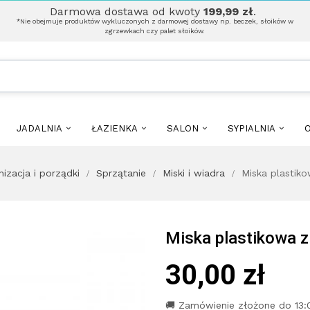
Darmowa dostawa od kwoty
199,99 zł
.
*Nie obejmuje produktów wykluczonych z darmowej dostawy np. beczek, słoików w
zgrzewkach czy palet słoików.
JADALNIA
ŁAZIENKA
SALON
SYPIALNIA
O
nizacja i porządki
Sprzątanie
Miski i wiadra
Miska plastik
Miska plastikowa 
30,00 zł
🚚 Zamówienie złożone do 13: