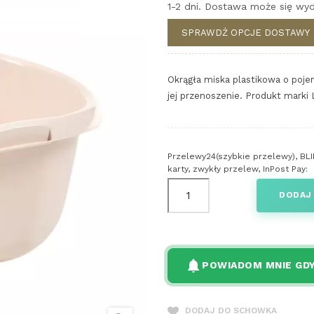
1-2 dni. Dostawa może się wyd
SPRAWDŹ OPCJE DOSTAWY
Okrągła miska plastikowa o poj
jej przenoszenie. Produkt marki
Przelewy24(szybkie przelewy), BLI
karty, zwykły przelew, InPost Pay:
DODAJ
notifications
POWIADOM MNIE GDY
DODAJ DO SCHOWKA