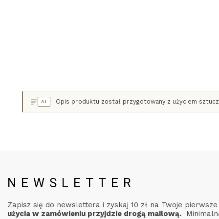
Cena
24,99 zł
DODAJ DO KOSZYKA
Opis produktu został przygotowany z użyciem sztuczn
AI
NEWSLETTER
Zapisz się do newslettera i zyskaj 10 zł na Twoje pierwsz
użycia w zamówieniu przyjdzie drogą mailową.
Minimaln