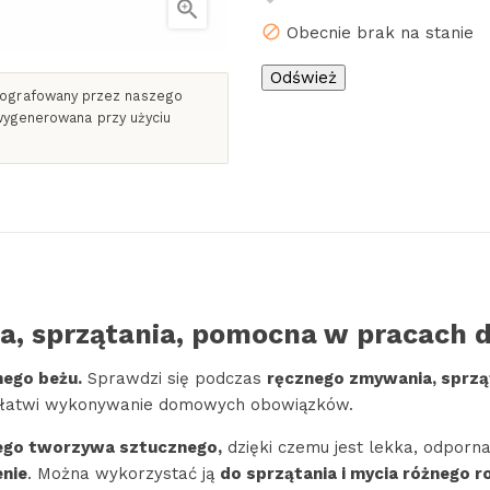

Obecnie brak na stanie
otografowany przez naszego
 wygenerowana przy użyciu
nia, sprzątania, pomocna w pracac
nego beżu.
Sprawdzi się podczas
ręcznego zmywania, sprząt
e, ułatwi wykonywanie domowych obowiązków.
ego tworzywa sztucznego,
dzięki czemu jest lekka, odporn
enie
. Można wykorzystać ją
do sprzątania i mycia różnego r