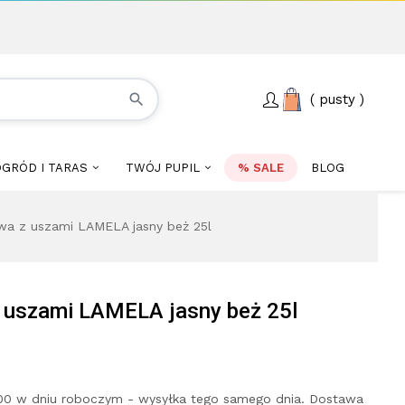
search
pusty
GRÓD I TARAS
TWÓJ PUPIL
% SALE
BLOG
owa z uszami LAMELA jasny beż 25l
z uszami LAMELA jasny beż 25l
00 w dniu roboczym - wysyłka tego samego dnia. Dostawa