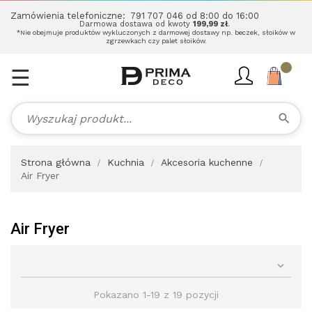
Zamówienia telefoniczne:
791 707 046
od 8:00 do 16:00
Darmowa dostawa od kwoty
199,99 zł
.
*Nie obejmuje produktów wykluczonych z darmowej dostawy np. beczek, słoików w
zgrzewkach czy palet słoików.
☰
Toggle
navigation
search
Strona główna
Kuchnia
Akcesoria kuchenne
Air Fryer
Air Fryer

Pokazano 1-19 z 19 pozycji