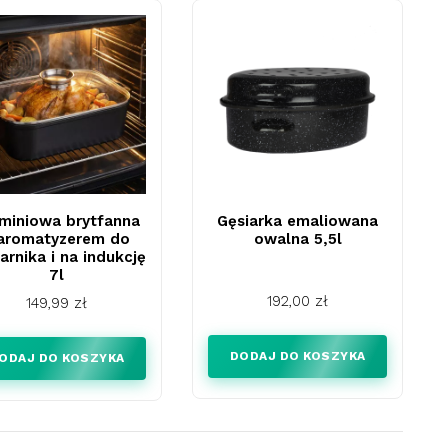
miniowa brytfanna
Gęsiarka emaliowana
 aromatyzerem do
owalna 5,5l
arnika i na indukcję
7l
Cena
192,00 zł
Cena
149,99 zł
DODAJ DO KOSZYKA
ODAJ DO KOSZYKA