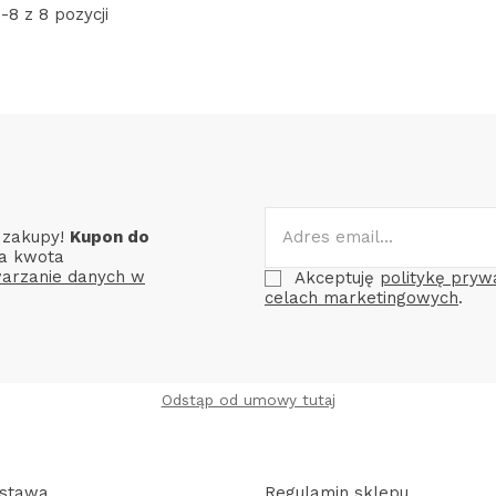
-8 z 8 pozycji
e zakupy!
Kupon do
a kwota
arzanie danych w
Akceptuję
politykę pryw
celach marketingowych
.
Odstąp od umowy tutaj
ostawa
Regulamin sklepu