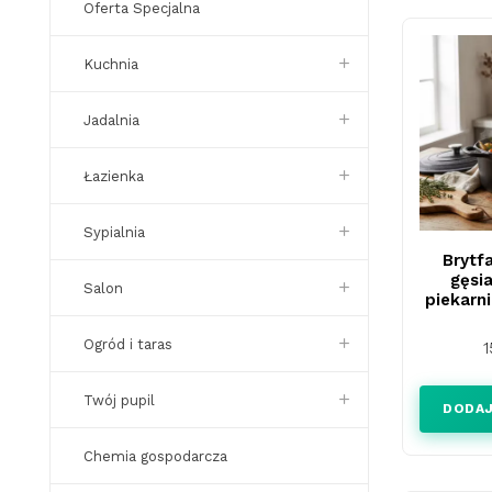
Oferta Specjalna
Kuchnia
Jadalnia
Łazienka
Sypialnia
Brytf
gęsi
Salon
piekarn
Ogród i taras
1
Twój pupil
DODAJ
Chemia gospodarcza