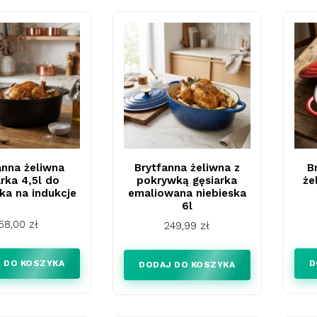
anna żeliwna
Brytfanna żeliwna z
B
arka 4,5l do
pokrywką gęsiarka
że
ika na indukcje
emaliowana niebieska
6l
Cena
58,00 zł
Cena
249,99 zł
 DO KOSZYKA
D
DODAJ DO KOSZYKA