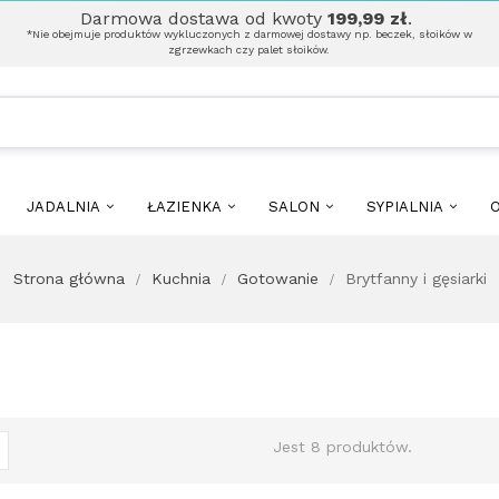
Darmowa dostawa od kwoty
199,99 zł
.
*Nie obejmuje produktów wykluczonych z darmowej dostawy np. beczek, słoików w
zgrzewkach czy palet słoików.
JADALNIA
ŁAZIENKA
SALON
SYPIALNIA
O
Strona główna
Kuchnia
Gotowanie
Brytfanny i gęsiarki
Jest 8 produktów.