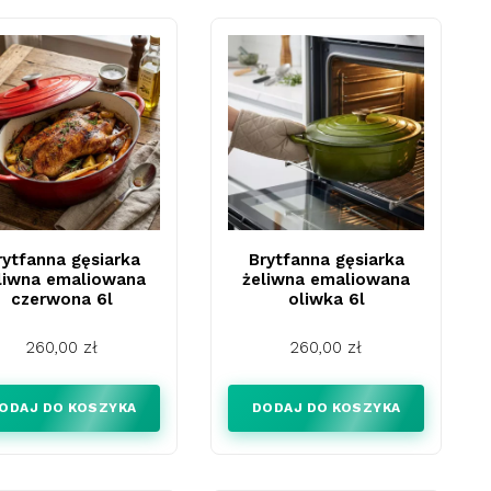
rytfanna gęsiarka
Brytfanna gęsiarka
liwna emaliowana
żeliwna emaliowana
czerwona 6l
oliwka 6l
Cena
Cena
260,00 zł
260,00 zł
ODAJ DO KOSZYKA
DODAJ DO KOSZYKA