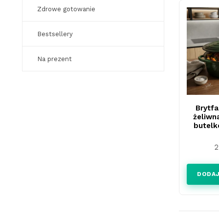
Zdrowe gotowanie
Bestsellery
Na prezent
Brytfa
żeliwn
butelk
C
2
DODAJ