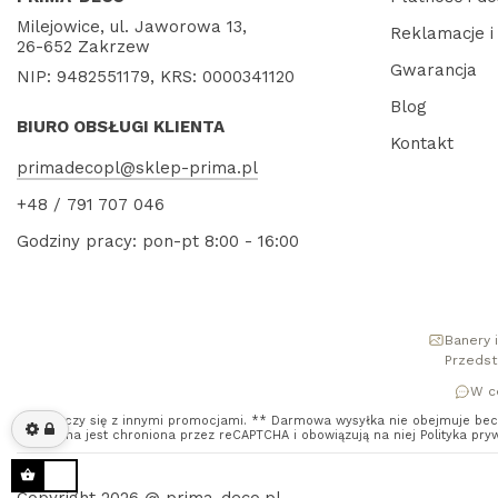
Milejowice, ul. Jaworowa 13,
Reklamacje i
26-652 Zakrzew
Gwarancja
NIP: 9482551179, KRS: 0000341120
Blog
BIURO OBSŁUGI KLIENTA
Kontakt
primadecopl@sklep-prima.pl
+48 / 791 707 046
Godziny pracy: pon-pt 8:00 - 16:00
Banery i
Przedst
W ce
* Nie łączy się z innymi promocjami. ** Darmowa wysyłka nie obejmuje becz
Ta witryna jest chroniona przez reCAPTCHA i obowiązują na niej
Polityka pry