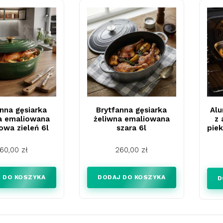
nna gęsiarka
Brytfanna gęsiarka
Alu
a emaliowana
żeliwna emaliowana
z
owa zieleń 6l
szara 6l
piek
ena
Cena
60,00 zł
260,00 zł
 DO KOSZYKA
DODAJ DO KOSZYKA
D