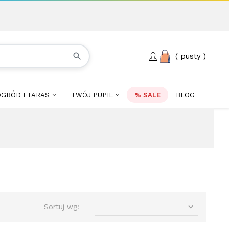
search
pusty
GRÓD I TARAS
TWÓJ PUPIL
% SALE
BLOG

Sortuj wg: