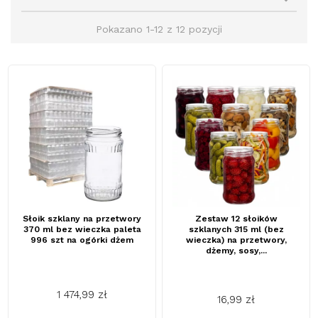

Pokazano 1-12 z 12 pozycji
Słoik szklany na przetwory
Zestaw 12 słoików
370 ml bez wieczka paleta
szklanych 315 ml (bez
996 szt na ogórki dżem
wieczka) na przetwory,
dżemy, sosy,...
1 474,99 zł
16,99 zł
Cena
Cena