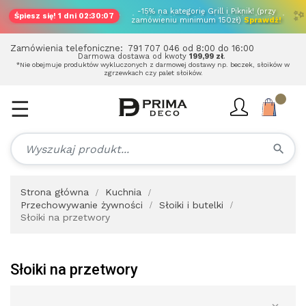
-15% na kategorię Grill i Piknik! (przy
Śpiesz się!
1 dni 02:30:06
zamówieniu minimum 150zł)
Sprawdź!
Zamówienia telefoniczne:
791 707 046
od 8:00 do 16:00
Darmowa dostawa od kwoty
199,99 zł
.
*Nie obejmuje produktów wykluczonych z darmowej dostawy np. beczek, słoików w
zgrzewkach czy palet słoików.
☰
Toggle
navigation
search
Strona główna
Kuchnia
Przechowywanie żywności
Słoiki i butelki
Słoiki na przetwory
Słoiki na przetwory