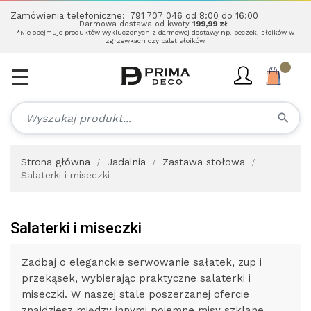
Zamówienia telefoniczne:
791 707 046
od 8:00 do 16:00
Darmowa dostawa od kwoty
199,99 zł
.
*Nie obejmuje produktów wykluczonych z darmowej dostawy np. beczek, słoików w
zgrzewkach czy palet słoików.
☰
Toggle
navigation
search
Strona główna
Jadalnia
Zastawa stołowa
Salaterki i miseczki
Salaterki i miseczki
Zadbaj o eleganckie serwowanie sałatek, zup i
przekąsek, wybierając praktyczne salaterki i
miseczki. W naszej stale poszerzanej ofercie
znajdziesz między innymi pojemne misy szklane,