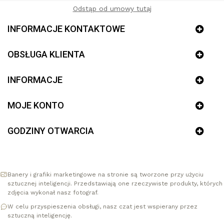
Odstąp od umowy tutaj
INFORMACJE KONTAKTOWE
OBSŁUGA KLIENTA
INFORMACJE
MOJE KONTO
GODZINY OTWARCIA
Banery i grafiki marketingowe na stronie są tworzone przy użyciu
sztucznej inteligencji. Przedstawiają one rzeczywiste produkty, których
zdjęcia wykonał nasz fotograf.
W celu przyspieszenia obsługi, nasz czat jest wspierany przez
sztuczną inteligencję.