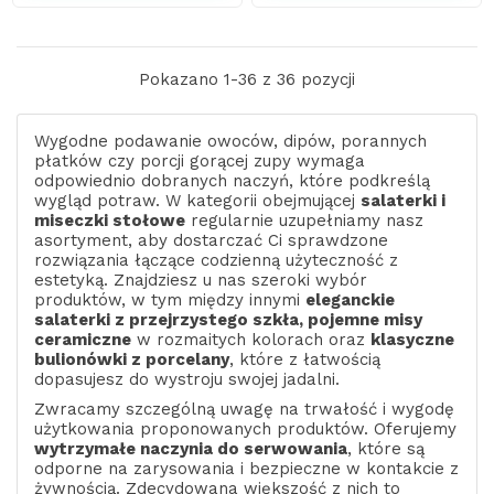
Pokazano 1-36 z 36 pozycji
Wygodne podawanie owoców, dipów, porannych
płatków czy porcji gorącej zupy wymaga
odpowiednio dobranych naczyń, które podkreślą
wygląd potraw. W kategorii obejmującej
salaterki i
miseczki stołowe
regularnie uzupełniamy nasz
asortyment, aby dostarczać Ci sprawdzone
rozwiązania łączące codzienną użyteczność z
estetyką. Znajdziesz u nas szeroki wybór
produktów, w tym między innymi
eleganckie
salaterki z przejrzystego szkła, pojemne misy
ceramiczne
w rozmaitych kolorach oraz
klasyczne
bulionówki z porcelany
, które z łatwością
dopasujesz do wystroju swojej jadalni.
Zwracamy szczególną uwagę na trwałość i wygodę
użytkowania proponowanych produktów. Oferujemy
wytrzymałe naczynia do serwowania
, które są
odporne na zarysowania i bezpieczne w kontakcie z
żywnością. Zdecydowana większość z nich to