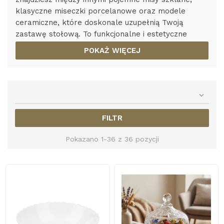
klasyczne miseczki porcelanowe oraz modele
ceramiczne, które doskonale uzupełnią Twoją
zastawę stołową. To funkcjonalne i estetyczne
wyposażenie jadalni, idealne zarówno do
POKAŻ WIĘCEJ
codziennych śniadań, jak i wieczornych przyjęć w
gronie najbliższych.

FILTR
Pokazano 1-36 z 36 pozycji