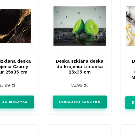
szklana deska
Deska szklana deska
D
ojenia Czarny
do krojenia Limonka
ur 25x35 cm
25x35 cm
M
Cena
Cena
23,99 zł
23,99 zł
 DO KOSZYKA
DODAJ DO KOSZYKA
D