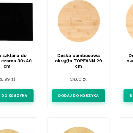
 szklana do
Deska bambusowa
D
a czarna 30x40
okrągła TOPFANN 29
ok
cm
cm
Cena
Cena
28,99 zł
24,00 zł
 DO KOSZYKA
DODAJ DO KOSZYKA
D