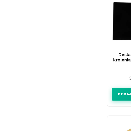
Deska
krojeni
DODAJ