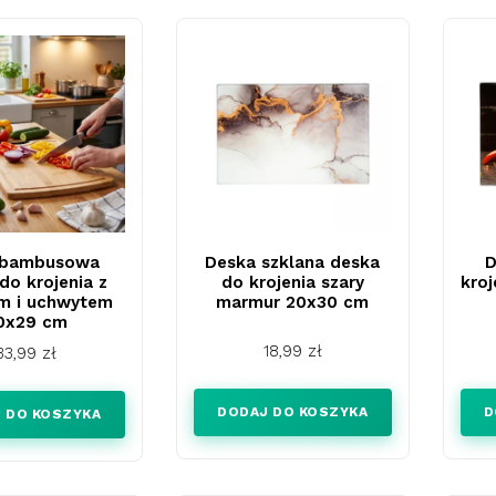
 bambusowa
Deska szklana deska
D
do krojenia z
do krojenia szary
kroj
m i uchwytem
marmur 20x30 cm
0x29 cm
Cena
18,99 zł
Cena
33,99 zł
DODAJ DO KOSZYKA
D
 DO KOSZYKA