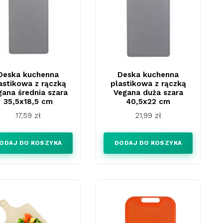
Deska kuchenna
Deska kuchenna
astikowa z rączką
plastikowa z rączką
gana średnia szara
Vegana duża szara
35,5x18,5 cm
40,5x22 cm
Cena
Cena
17,59 zł
21,99 zł
ODAJ DO KOSZYKA
DODAJ DO KOSZYKA