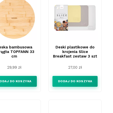
eska bambusowa
Deski plastikowe do
rągła TOPFANN 33
krojenia Slice
cm
Breakfast zestaw 3 szt
Cena
Cena
29,99 zł
27,00 zł
ODAJ DO KOSZYKA
DODAJ DO KOSZYKA