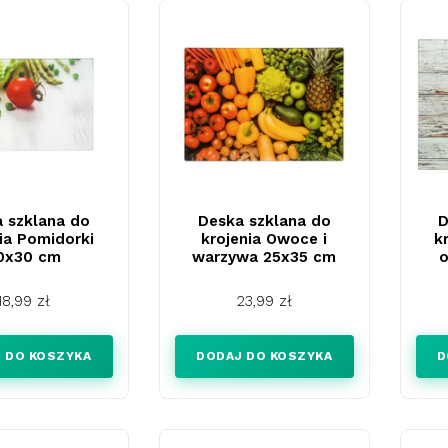
 szklana do
Deska szklana do
D
ia Pomidorki
krojenia Owoce i
k
0x30 cm
warzywa 25x35 cm
Cena
Cena
18,99 zł
23,99 zł
 DO KOSZYKA
DODAJ DO KOSZYKA
D