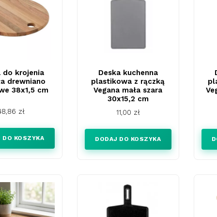
 do krojenia
Deska kuchenna
ła drewniano
plastikowa z rączką
pl
we 38x1,5 cm
Vegana mała szara
Ve
30x15,2 cm
Cena
48,86 zł
Cena
11,00 zł
 DO KOSZYKA
DODAJ DO KOSZYKA
D