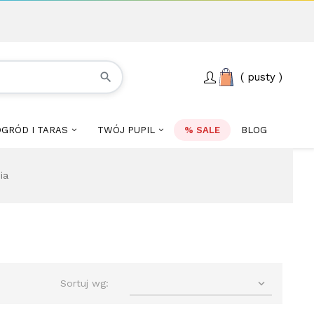
search
pusty
GRÓD I TARAS
TWÓJ PUPIL
% SALE
BLOG
ia

Sortuj wg: