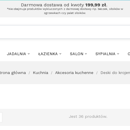
Darmowa dostawa od kwoty
199,99 zł
.
*Nie obejmuje produktów wykluczonych z darmowej dostawy np. beczek, słoików w
zgrzewkach czy palet słoików.
JADALNIA
ŁAZIENKA
SALON
SYPIALNIA
O
trona główna
Kuchnia
Akcesoria kuchenne
Deski do krojen
Jest 36 produktów.