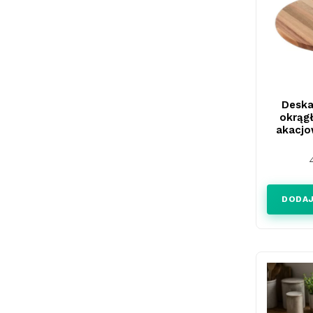
Deska
okrąg
akacjo
DODAJ