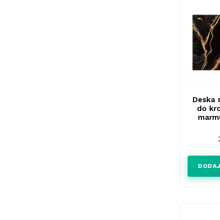
Deska 
do kr
marm
DODAJ