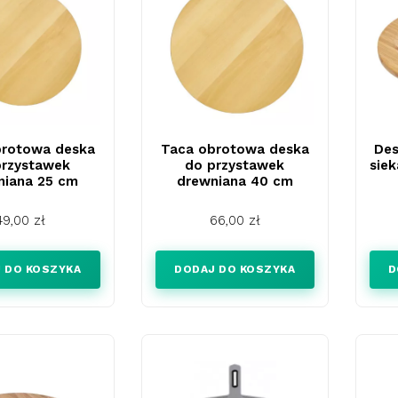
brotowa deska
Taca obrotowa deska
De
przystawek
do przystawek
siek
niana 25 cm
drewniana 40 cm
Cena
Cena
49,00 zł
66,00 zł
 DO KOSZYKA
DODAJ DO KOSZYKA
D