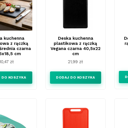
a kuchenna
Deska kuchenna
D
kowa z rączką
plastikowa z rączką
r
średnia czarna
Vegana czarna 40,5x22
5x18,5 cm
cm
Cena
Cena
10,47 zł
21,99 zł
D
 DO KOSZYKA
DODAJ DO KOSZYKA