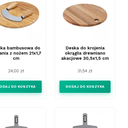
ska bambusowa do
Deska do krojenia
ania z nożem 21x1,7
okrągła drewniano
cm
akacjowe 30,5x1,5 cm
Cena
Cena
24,00 zł
31,54 zł
ODAJ DO KOSZYKA
DODAJ DO KOSZYKA