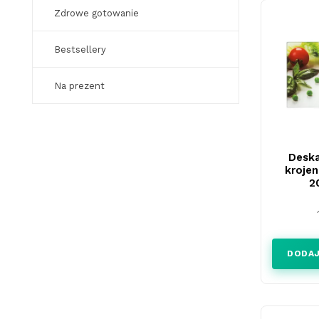
Zdrowe gotowanie
Bestsellery
Na prezent
Deska
krojen
2
DODAJ