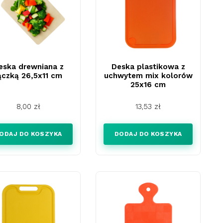
eska drewniana z
Deska plastikowa z
ączką 26,5x11 cm
uchwytem mix kolorów
25x16 cm
Cena
Cena
8,00 zł
13,53 zł
ODAJ DO KOSZYKA
DODAJ DO KOSZYKA