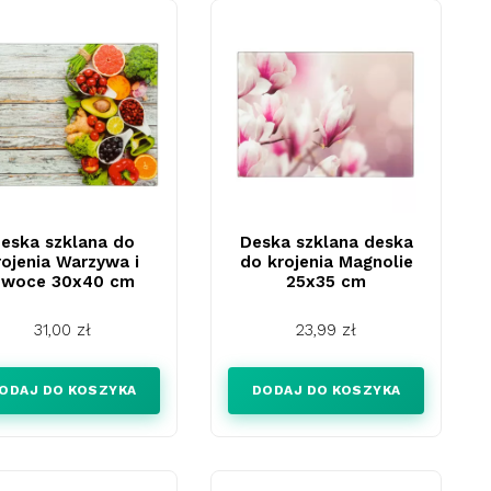
eska szklana do
Deska szklana deska
rojenia Warzywa i
do krojenia Magnolie
owoce 30x40 cm
25x35 cm
Cena
Cena
31,00 zł
23,99 zł
ODAJ DO KOSZYKA
DODAJ DO KOSZYKA