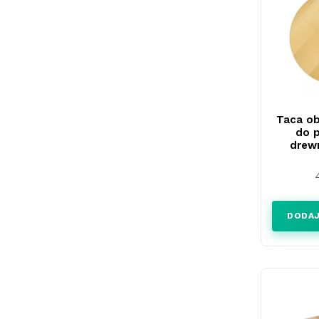
Taca o
do 
drew
DODAJ