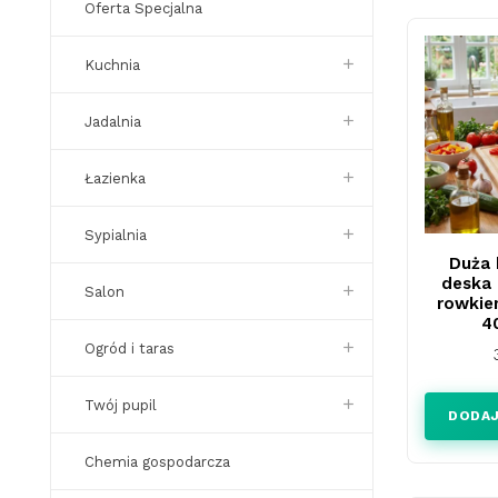
Oferta Specjalna
Kuchnia
Jadalnia
Łazienka
Sypialnia
Duża
deska 
Salon
rowkie
4
Ogród i taras
Twój pupil
DODAJ
Chemia gospodarcza