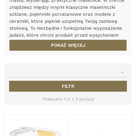
masła, wybierając praktyczne maselnice. W ofercie
znajdziesz między innymi klasyczne maselniczki
szklane, pojemniki porcelanowe oraz modele z
ceramiki, które pięknie uzupełnią Twoją zastawę
stołową. To niezbędne i funkcjonalne wyposażenie
jadalni, które chroni produkt przed wysychaniem
oraz wnikaniem zapachów z lodówki, ułatwiając
POKAŻ WIĘCEJ
estetyczne serwowanie podczas każdego posiłku.

FILTR
Pokazano 1-5 z 5 pozycji