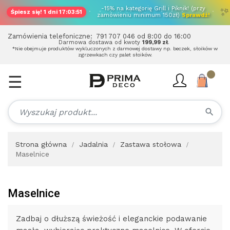
-15% na kategorię Grill i Piknik! (przy
Śpiesz się!
1 dni 17:03:50
zamówieniu minimum 150zł)
Sprawdź!
Zamówienia telefoniczne:
791 707 046
od 8:00 do 16:00
Darmowa dostawa od kwoty
199,99 zł
.
*Nie obejmuje produktów wykluczonych z darmowej dostawy np. beczek, słoików w
zgrzewkach czy palet słoików.
☰
Toggle
navigation
search
Strona główna
Jadalnia
Zastawa stołowa
Maselnice
Maselnice
Zadbaj o dłuższą świeżość i eleganckie podawanie