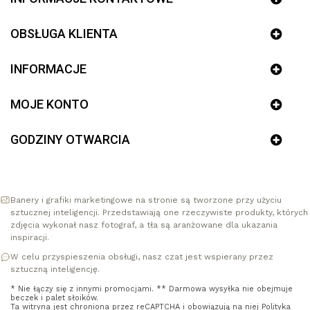
OBSŁUGA KLIENTA
INFORMACJE
MOJE KONTO
GODZINY OTWARCIA
Banery i grafiki marketingowe na stronie są tworzone przy użyciu
sztucznej inteligencji. Przedstawiają one rzeczywiste produkty, których
zdjęcia wykonał nasz fotograf, a tła są aranżowane dla ukazania
inspiracji.
W celu przyspieszenia obsługi, nasz czat jest wspierany przez
sztuczną inteligencję.
* Nie łączy się z innymi promocjami. ** Darmowa wysyłka nie obejmuje
beczek i palet słoików.
Ta witryna jest chroniona przez reCAPTCHA i obowiązują na niej
Polityka