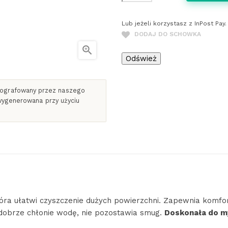
Lub jeżeli korzystasz z InPost Pa
DODAJ DO SCHOWKA

otografowany przez naszego
 wygenerowana przy użyciu
óra ułatwi czyszczenie dużych powierzchni. Zapewnia komfor
, dobrze chłonie wodę, nie pozostawia smug.
Doskonała do m