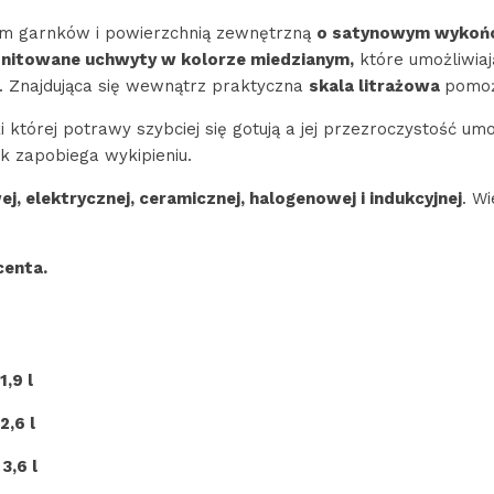
tem garnków i powierzchnią zewnętrzną
o satynowym wykoń
 nitowane uchwyty w kolorze miedzianym
,
które umożliwiaj
. Znajdująca się wewnątrz praktyczna
skala
litrażowa
pomoż
i której potrawy szybciej się gotują a jej przezroczystość umo
k zapobiega wykipieniu.
j, elektrycznej, ceramicznej, halogenowej i indukcyjnej
. W
centa.
1,9 l
2,6 l
3,6 l