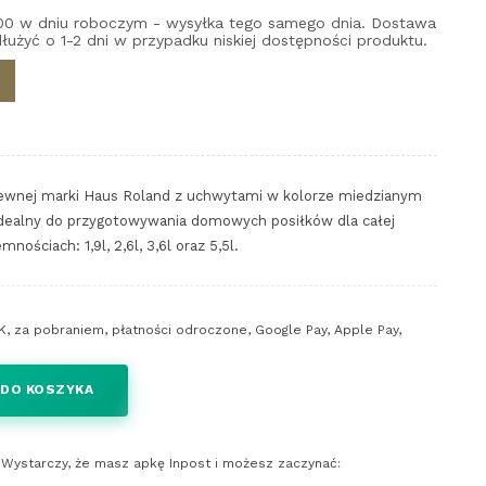
00 w dniu roboczym - wysyłka tego samego dnia. Dostawa
łużyć o 1-2 dni w przypadku niskiej dostępności produktu.
zewnej marki Haus Roland z uchwytami w kolorze miedzianym
Idealny do przygotowywania domowych posiłków dla całej
nościach: 1,9l, 2,6l, 3,6l oraz 5,5l.
K, za pobraniem, płatności odroczone, Google Pay, Apple Pay,
 DO KOSZYKA
y. Wystarczy, że masz apkę Inpost i możesz zaczynać: