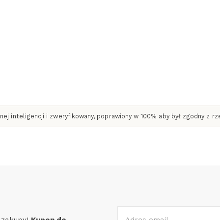
ej inteligencji i zweryfikowany, poprawiony w 100% aby był zgodny z r
e zakupy!
Kupon do