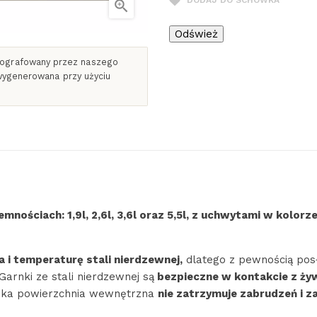
DODAJ DO SCHOWKA

otografowany przez naszego
 wygenerowana przy użyciu
emnościach:
1,9l, 2,6l, 3,6l oraz 5,5l, z uchwytami w kolor
 i temperaturę stali nierdzewnej,
dlatego z pewnością posł
arnki ze stali nierdzewnej są
bezpieczne w kontakcie z ży
adka powierzchnia wewnętrzna
nie zatrzymuje zabrudzeń i z