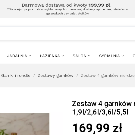
Darmowa dostawa od kwoty
199,99 zł
.
*Nie obejmuje produktów wykluczonych z darmowej dostawy np. beczek, słoików w
zgrzewkach czy palet słoików.
JADALNIA
ŁAZIENKA
SALON
SYPIALNIA
O
Garnki i rondle
Zestawy garnków
Zestaw 4 garnków nierdzew
Zestaw 4 garnków 
1,9l/2,6l/3,6l/5,5l
169,99 zł