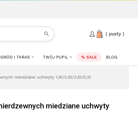
search
pusty
GRÓD I TARAS
TWÓJ PUPIL
% SALE
BLOG
nych miedziane uchwyty 1,9l/2,6l/3,6l/5,5l
nierdzewnych miedziane uchwyty