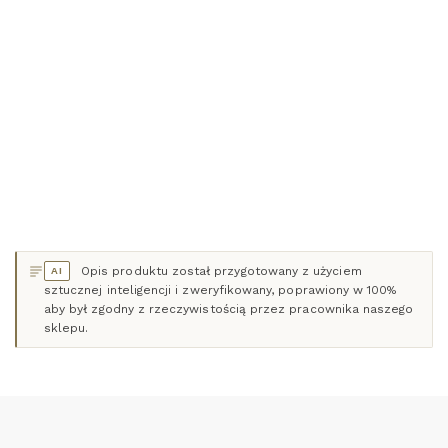
Zestaw do napojów dzbanek szklany z pokrywką gładki 2,5l + 6
szklanek
Cena
84,99 zł
DODAJ DO KOSZYKA
Opis produktu został przygotowany z użyciem
AI
sztucznej inteligencji i zweryfikowany, poprawiony w 100%
aby był zgodny z rzeczywistością przez pracownika naszego
sklepu.