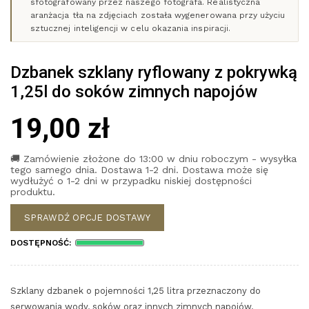
sfotografowany przez naszego fotografa. Realistyczna
aranżacja tła na zdjęciach została wygenerowana przy użyciu
sztucznej inteligencji w celu okazania inspiracji.
Dzbanek szklany ryflowany z pokrywką
1,25l do soków zimnych napojów
19,00 zł
🚚 Zamówienie złożone do 13:00 w dniu roboczym - wysyłka
tego samego dnia. Dostawa 1-2 dni. Dostawa może się
wydłużyć o 1-2 dni w przypadku niskiej dostępności
produktu.
SPRAWDŹ OPCJE DOSTAWY
DOSTĘPNOŚĆ:
Szklany dzbanek o pojemności 1,25 litra przeznaczony do
serwowania wody, soków oraz innych zimnych napojów.