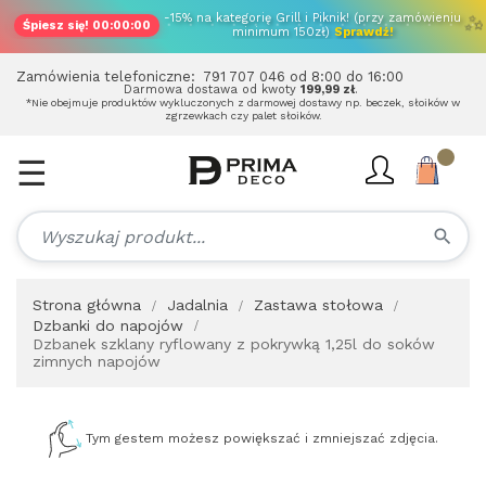
✨
-15% na kategorię Grill i Piknik! (przy zamówieniu
Śpiesz się!
00:00:00
minimum 150zł)
Sprawdź!
Zamówienia telefoniczne:
791 707 046
od 8:00 do 16:00
Darmowa dostawa od kwoty
199,99 zł
.
*Nie obejmuje produktów wykluczonych z darmowej dostawy np. beczek, słoików w
zgrzewkach czy palet słoików.
☰
Toggle
navigation
search
Strona główna
Jadalnia
Zastawa stołowa
Dzbanki do napojów
Dzbanek szklany ryflowany z pokrywką 1,25l do soków
zimnych napojów
Tym gestem możesz powiększać i zmniejszać zdjęcia.