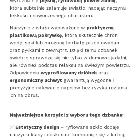
Wyróżnia się
piękną, ryflowaną powierzchnią
,
która subtelnie załamuje światło, nadając naczyniu
lekkości i nowoczesnego charakteru.
Naczynie zostało wyposażone w
praktyczną
plastikową pokrywkę
, która skutecznie chroni
wodę, soki lub mrożoną herbatę przed owadami
oraz pyłkami z zewnątrz. Dzięki temu dzbanek
świetnie sprawdza się nie tylko w domowej jadalni,
ale również podczas relaksu na świeżym powietrzu.
Odpowiednio
wyprofilowany dzióbek
oraz
ergonomiczny uchwyt
gwarantują wygodne i
precyzyjne nalewanie napojów bez ryzyka rozlania
ich na obrus.
Najważniejsze korzyści z wyboru tego dzbanka:
✅
Estetyczny design
– ryflowane szkło dodaje
naczyniu klasy i doskonale komponuje się z każdą,