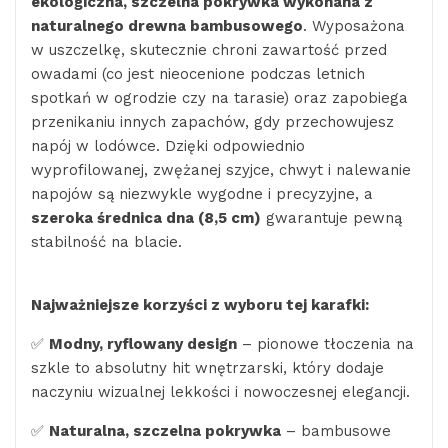
ekologiczna, szczelna pokrywka wykonana z
naturalnego drewna bambusowego
. Wyposażona
w uszczelkę, skutecznie chroni zawartość przed
owadami (co jest nieocenione podczas letnich
spotkań w ogrodzie czy na tarasie) oraz zapobiega
przenikaniu innych zapachów, gdy przechowujesz
napój w lodówce. Dzięki odpowiednio
wyprofilowanej, zwężanej szyjce, chwyt i nalewanie
napojów są niezwykle wygodne i precyzyjne, a
szeroka średnica dna (8,5 cm)
gwarantuje pewną
stabilność na blacie.
Najważniejsze korzyści z wyboru tej karafki:
✅
Modny, ryflowany design
– pionowe tłoczenia na
szkle to absolutny hit wnętrzarski, który dodaje
naczyniu wizualnej lekkości i nowoczesnej elegancji.
✅
Naturalna, szczelna pokrywka
– bambusowe