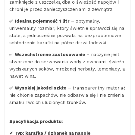
zamknięcie z uszczelką dba o świeżość napojów i
chroni je przed zanieczyszczeniami z zewnątrz.
✅
Idealna pojemność 1 litr
– optymalny,
uniwersalny rozmiar, który świetnie sprawdzi się na
stole, a jednocześnie pozwala na bezproblemowe
schłodzenie karafki na półce drzwi lodówki.
✅
Wszechstronne zastosowanie
– naczynie jest
stworzone do serwowania wody z owocami, świeżo
wyciskanych soków, mrożonej herbaty, lemoniady, a
nawet wina.
✅
Wysokiej jakości szkło
– transparentny materiał
nie chłonie zapachów, nie odbarwia się i nie zmienia
smaku Twoich ulubionych trunków.
Specyfikacja produktu:
✔ Typ: karafka / dzbanek na napoje