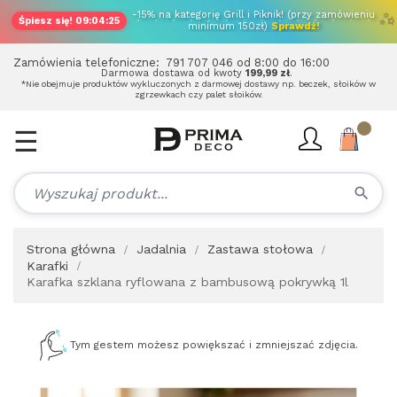
✨
-15% na kategorię Grill i Piknik! (przy zamówieniu
Śpiesz się!
09:04:25
minimum 150zł)
Sprawdź!
Zamówienia telefoniczne:
791 707 046
od 8:00 do 16:00
Darmowa dostawa od kwoty
199,99 zł
.
*Nie obejmuje produktów wykluczonych z darmowej dostawy np. beczek, słoików w
zgrzewkach czy palet słoików.
☰
Toggle
navigation
search
Strona główna
Jadalnia
Zastawa stołowa
Karafki
Karafka szklana ryflowana z bambusową pokrywką 1l
Tym gestem możesz powiększać i zmniejszać zdjęcia.