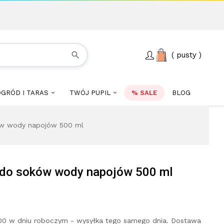
search
pusty
GRÓD I TARAS
TWÓJ PUPIL
% SALE
BLOG
ów wody napojów 500 ml
 do soków wody napojów 500 ml
00 w dniu roboczym - wysyłka tego samego dnia. Dostawa