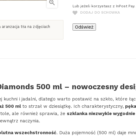

Lub jeżeli korzystasz z InPost Pa
DODAJ DO SCHOWKA
aranżacja tła na zdjęciach
iamonds 500 ml – nowoczesny desig
 kuchni i jadalni, dlatego warto postawić na szkło, które ł
aż 500 ml
to strzał w dziesiątkę. Ich charakterystyczny,
pęka
stole, ale również sprawia, że
szklanka niezwykle wygodnie i
ewnątrz naczynia.
olutna wszechstronność
. Duża pojemność (500 ml) daje mnó