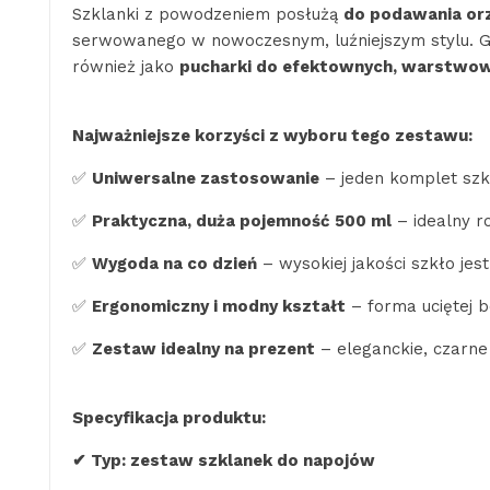
Szklanki z powodzeniem posłużą
do podawania orz
serwowanego w nowoczesnym, luźniejszym stylu. Gł
również jako
pucharki do efektownych, warstwo
Najważniejsze korzyści z wyboru tego zestawu:
✅
Uniwersalne zastosowanie
– jeden komplet szkl
✅
Praktyczna, duża pojemność 500 ml
– idealny ro
✅
Wygoda na co dzień
– wysokiej jakości szkło je
✅
Ergonomiczny i modny kształt
– forma uciętej b
✅
Zestaw idealny na prezent
– eleganckie, czarne
Specyfikacja produktu:
✔ Typ: zestaw szklanek do napojów