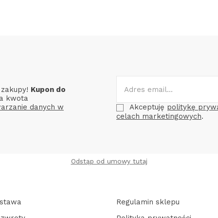
e zakupy!
Kupon do
a kwota
arzanie danych w
Akceptuję
politykę pryw
celach marketingowych
.
Odstąp od umowy tutaj
ostawa
Regulamin sklepu
 zwroty
Polityka prywatności