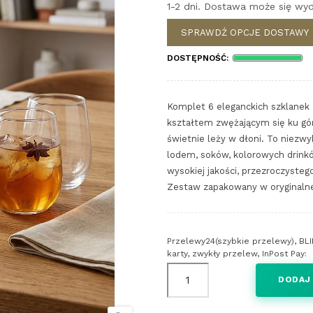
1-2 dni. Dostawa może się wyd
SPRAWDŹ OPCJE DOSTAWY
DOSTĘPNOŚĆ:
Komplet 6 eleganckich szklanek
kształtem zwężającym się ku gór
świetnie leży w dłoni. To niezw
lodem, soków, kolorowych drink
wysokiej jakości, przezroczyste
Zestaw zapakowany w oryginalne
Przelewy24(szybkie przelewy), BLI
karty, zwykły przelew, InPost Pay:
DODAJ