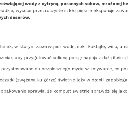
eźwiającej wody z cytryną, porannych soków, mrożonej he
adkie, wysoce przezroczyste szkło pięknie eksponuje zawart
wych deserów.
anek, w którym zaserwujesz wodę, soki, koktajle, wino, a n
zmiar, aby przygotować solidną porcję napoju z dużą ilością 
st przystosowane do bezpiecznego mycia w zmywarce, co poz
eczułki (zwężana ku górze) świetnie leży w dłoni i zapobi
 opakowanie sprawia, że komplet świetnie sprawdzi się jako