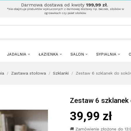
Darmowa dostawa od kwoty
199,99 zł
.
*Nie obejmuje produktów wykluczonych z darmowej dostawy np. beczek, słoików w
zgrzewkach czy palet słoików.
JADALNIA
ŁAZIENKA
SALON
SYPIALNIA
O
ia
Zastawa stołowa
Szklanki
Zestaw 6 szklanek do sok
Zestaw 6 szklanek
39,99 zł
🚚 Zamówienie złożone do 13: