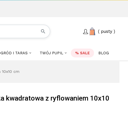
search
pusty
GRÓD I TARAS
TWÓJ PUPIL
% SALE
BLOG
m 10x10 cm
ka kwadratowa z ryflowaniem 10x10