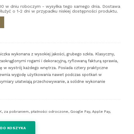
00 w dniu roboczym - wysyłka tego samego dnia. Dostawa
łużyć o 1-2 dni w przypadku niskiej dostępności produktu.
iczka wykonana z wysokiej jakości, grubego szkła. Klasyczny,
aokrąglonymi rogami i dekoracyjną, ryflowaną fakturą sprawia,
ię w wystrój każdego wnętrza. Posiada cztery praktyczne
apewnia wygodę użytkowania nawet podczas spotkań w
miary ułatwiają przechowywanie, a solidne wykonanie
.
K, za pobraniem, płatności odroczone, Google Pay, Apple Pay,
 DO KOSZYKA