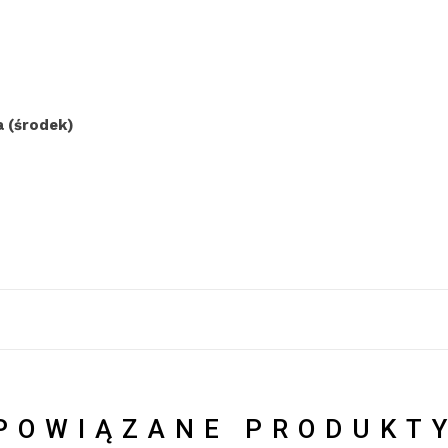
a (środek)
POWIĄZANE PRODUKT