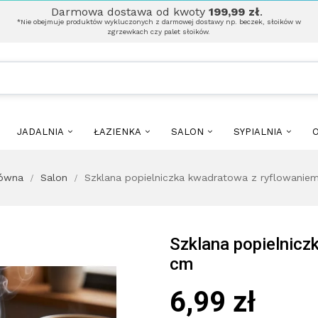
Darmowa dostawa od kwoty
199,99 zł
.
*Nie obejmuje produktów wykluczonych z darmowej dostawy np. beczek, słoików w
zgrzewkach czy palet słoików.
JADALNIA
ŁAZIENKA
SALON
SYPIALNIA
O
łówna
Salon
Szklana popielniczka kwadratowa z ryflowanie
Szklana popielnicz
cm
6,99 zł