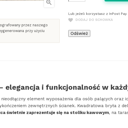

Lub jeżeli korzystasz z InPost Pa
DODAJ DO SCHOWKA
otografowany przez naszego
 wygenerowana przy użyciu
 – elegancja i funkcjonalność w każ
 nieodłączny element wyposażenia dla osób palących oraz ic
ykończeniem zewnętrznych ścianek. Kwadratowa bryła z deli
ica świetnie zaprezentuje się na stoliku kawowym
, na tar