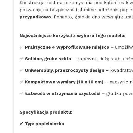
Konstrukcja została przemyślana pod kątem maksy
pozwalają na bezpieczne i stabilne odłożenie papi
przypadkowo
. Ponadto, gładkie dno wewnątrz uła
Najważniejsze korzyści z wyboru tego modelu:
✅
Praktyczne 4 wyprofilowane miejsca
– umożliwi
✅
Solidne, grube szkło
– zapewnia dużą stabilność,
✅
Uniwersalny, przezroczysty design
– kwadratowy
✅
Kompaktowe wymiary (10 x 10 cm)
– naczynie ni
✅
Łatwość w utrzymaniu czystości
– gładka powi
Specyfikacja produktu:
✔ Typ: popielniczka