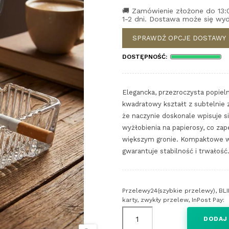
🚚 Zamówienie złożone do 13:
1-2 dni. Dostawa może się wyd
SPRAWDŹ OPCJE DOSTAWY
DOSTĘPNOŚĆ:
Elegancka, przezroczysta popieln
kwadratowy kształt z subtelnie z
że naczynie doskonale wpisuje s
wyżłobienia na papierosy, co z
większym gronie. Kompaktowe wy
gwarantuje stabilność i trwałość
Przelewy24(szybkie przelewy), BLI
karty, zwykły przelew, InPost Pay:
DODAJ