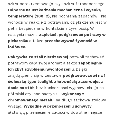
szkła borokrzemowego czyli szkła żaroodpornego.
Odporne na uszkodzenia mechaniczne i wysoką
temperaturę (300
°C
),
nie pochłania zapachów i nie
wchodzi w reakcje z potrawami, dzięki czemu jest w
pełni bezpieczne w kontakcie z żywnością. W
naczyniu można
zapiekać, podgrzewać potrawy w
piekarniku
a także
przechowywać żywność w
lodówce.
Pokrywka ze stali nierdzewnej
pozwoli zachować
potrawom cały swój aromat a także
zapobiegnie
ich zbyt szybkiemu wychłodzeniu.
Dzięki
znajdującemu się w zestawie
podgrzewaczowi na 1
świeczkę typu tealight z łatwością zaserwujesz
danie na stół
, bez konieczności wyjmowania go na
półmiski czy inne naczynia.
Wykonany z
chromowanego metalu
, na długo zachowa stylowy
wygląd.
Wygodne w przenoszeniu uchwyty
ułatwiają przeniesienie całości w dowolne miejsce