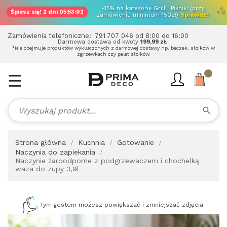
✨
-15% na kategorię Grill i Piknik! (przy
Śpiesz się!
2 dni 05:53:02
zamówieniu minimum 150zł)
Sprawdź!
Zamówienia telefoniczne:
791 707 046
od 8:00 do 16:00
Darmowa dostawa od kwoty
199,99 zł
.
*Nie obejmuje produktów wykluczonych z darmowej dostawy np. beczek, słoików w
zgrzewkach czy palet słoików.
☰
Toggle
navigation
search
Strona główna
Kuchnia
Gotowanie
Naczynia do zapiekania
Naczynie żaroodporne z podgrzewaczem i chochelką
waza do zupy 3,9l
Tym gestem możesz powiększać i zmniejszać zdjęcia.